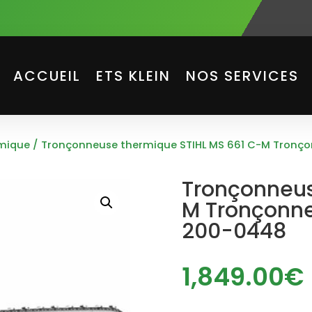
ACCUEIL
ETS KLEIN
NOS SERVICES
mique
/ Tronçonneuse thermique STIHL MS 661 C-M Tronç
Tronçonneus
M Tronçonne
200-0448
1,849.00
€