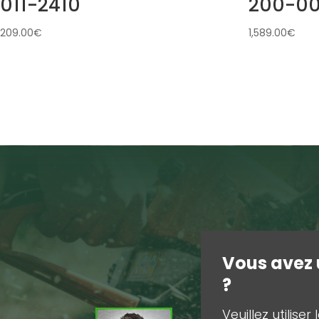
011-2410
200-0
209.00
€
1,589.00
€
Vous avez 
?
Veuillez utilise