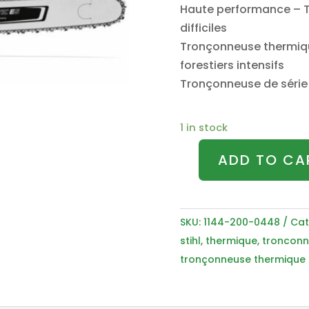
Haute performance – T
difficiles
Tronçonneuse thermiqu
forestiers intensifs
Tronçonneuse de série
1 in stock
ADD TO CA
Tronçonneuse
thermique
STIHL
SKU:
1144-200-0448
Cat
MS
stihl
,
thermique
,
troncon
661
tronçonneuse thermique
C-
M
Tronçonneuse