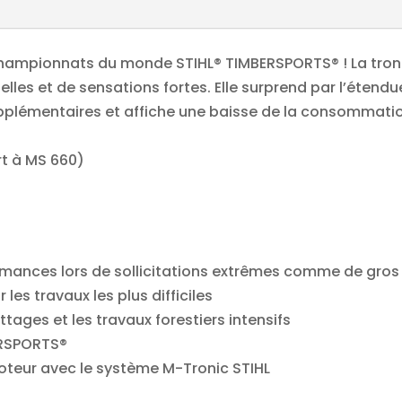
63cm/25"
36RS
-
championnats du monde STIHL® TIMBERSPORTS® ! La tron
1144-
es et de sensations fortes. Elle surprend par l’étendue
200-
pplémentaires et affiche une baisse de la consommati
0448
quantity
rt à MS 660)
rmances lors de sollicitations extrêmes comme de gro
s travaux les plus difficiles
ges et les travaux forestiers intensifs
ERSPORTS®
teur avec le système M-Tronic STIHL