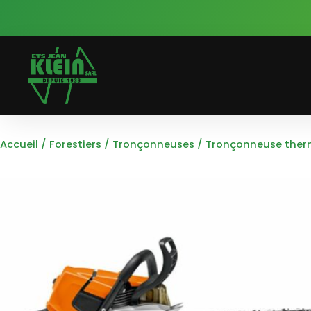
Accueil
/
Forestiers
/
Tronçonneuses
/
Tronçonneuse ther