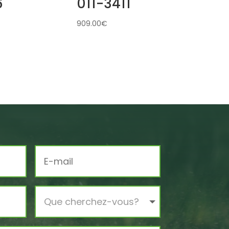
6
011-3411
909.00
€