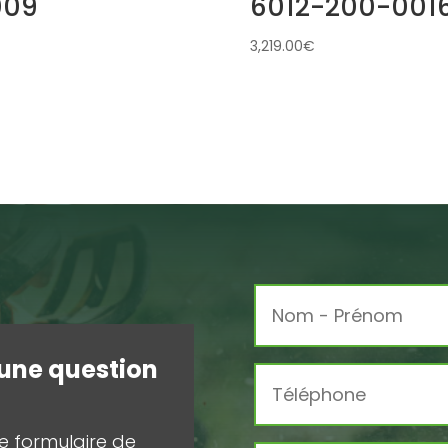
009
6012-200-001
3,219.00
€
une question
r le formulaire de