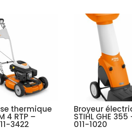
se thermique
Broyeur électr
M 4 RTP –
STIHL GHE 355 
11-3422
011-1020