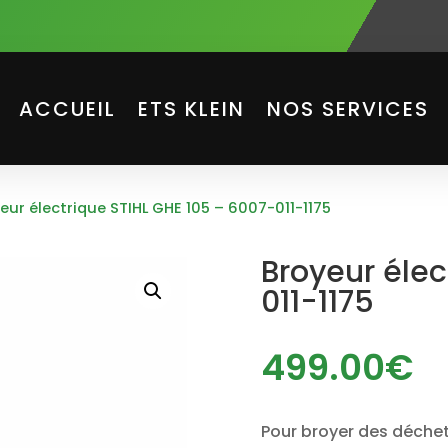
ACCUEIL
ETS KLEIN
NOS SERVICES
eur électrique STIHL GHE 105 – 6007-011-1175
Broyeur élec
011-1175
499.00
€
Pour broyer des déchet