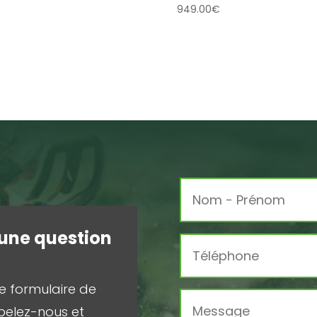
949.00
€
une question
r le formulaire de
pelez-nous et