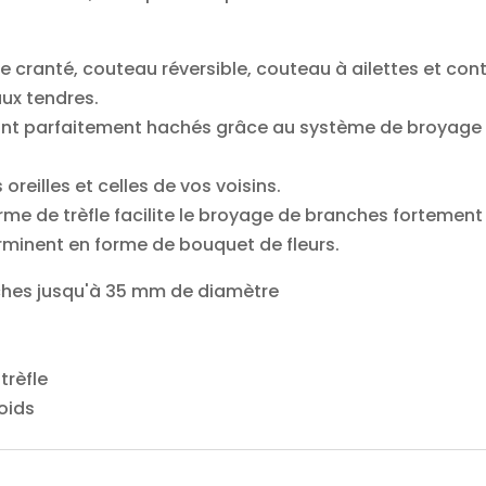
age cranté, couteau réversible, couteau à ailettes et 
ux tendres.
ont parfaitement hachés grâce au système de broyage s
reilles et celles de vos voisins.
orme de trèfle facilite le broyage de branches fortement
erminent en forme de bouquet de fleurs.
nches jusqu'à 35 mm de diamètre
trèfle
oids