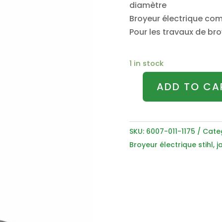
diamètre
Broyeur électrique co
Pour les travaux de br
1 in stock
ADD TO CA
Broyeur
électrique
STIHL
SKU:
6007-011-1175
Cate
GHE
Broyeur électrique stihl
,
j
105
-
6007-
011-
1175
quantity