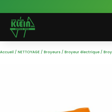
Accueil
/
NETTOYAGE
/
Broyeurs
/
Broyeur électrique
/ Broy