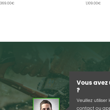
369.00
€
1,109.00
€
Vous avez 
?
Veuillez utilise
contact ou ap