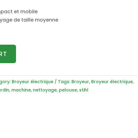
mpact et mobile
oyage de taille moyenne
RT
gory:
Broyeur électrique
Tags:
Broyeur
,
Broyeur électrique
,
ardin
,
machine
,
nettoyage
,
pelouse
,
stihl