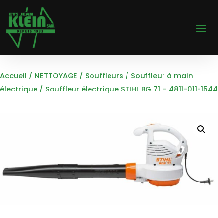
Accueil
/
NETTOYAGE
/
Souffleurs
/
Souffleur à main
électrique
/ Souffleur électrique STIHL BG 71 – 4811-011-1544