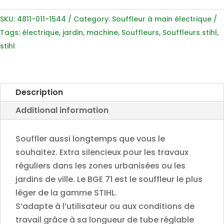
STIHL
SKU:
4811-011-1544
Category:
Souffleur à main électrique
BG
Tags:
électrique
,
jardin
,
machine
,
Souffleurs
,
Souffleurs stihl
,
71
stihl
-
4811-
011-
1544
Description
quantity
Additional information
Souffler aussi longtemps que vous le
souhaitez. Extra silencieux pour les travaux
réguliers dans les zones urbanisées ou les
jardins de ville. Le BGE 71 est le souffleur le plus
léger de la gamme STIHL.
S’adapte à l’utilisateur ou aux conditions de
travail grâce à sa longueur de tube réglable