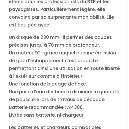
idéale pour les professionnels du BTP et les
011-
paysagistes. Particulièrement légère, elle
6600
convainc par sa surprenante maniabilité. Elle
quantity
est équipée avec :
Un disque de 230 mm : il permet des coupes
précises jusqu'à 70 mm de profondeur.
Un moteur EC : grâce auquel aucune émission
de gaz d’échappement n’est produite,
permettant ainsi une utilisation en toute liberté
à l’extérieur comme à l’intérieur.
Une fonction de blocage de l’axe.
Une prise d’eau destinée à diminuer la quantité
de poussière lors de travaux de découpe.
Batterie recommandée : AP 300.
Livrée sans batterie, ni chargeur.
Les batteries et chargeurs compatibles