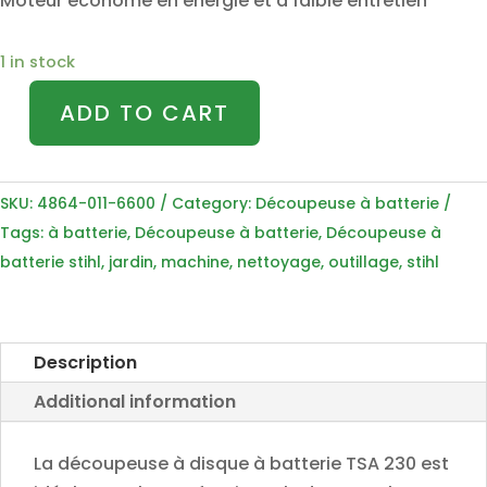
Moteur économe en énergie et à faible entretien
1 in stock
ADD TO CART
Découpeuse
à
batterie
SKU:
4864-011-6600
Category:
Découpeuse à batterie
TSA
Tags:
à batterie
,
Découpeuse à batterie
,
Découpeuse à
230
batterie stihl
,
jardin
,
machine
,
nettoyage
,
outillage
,
stihl
AP
SYSTEM
(sans
batterie,
Description
ni
Additional information
chageur)
-
La découpeuse à disque à batterie TSA 230 est
4864-