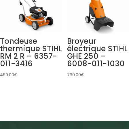
Tondeuse
Broyeur
thermique STIHL
électrique STIHL
RM 2 R – 6357-
GHE 250 –
011-3416
6008-011-1030
489.00
€
769.00
€