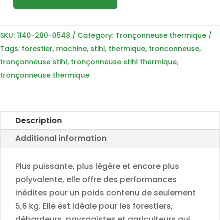
Tronçonneuse
thermique
STIHL
SKU:
1140-200-0548
Category:
Tronçonneuse thermique
MS
Tags:
forestier
,
machine
,
stihl
,
thermique
,
tronconneuse
,
362
tronçonneuse stihl
,
tronçonneuse stihl thermique
,
C-
tronçonneuse thermique
M
VW.R50cm
-
1140-
Description
200-
Additional information
0548
quantity
Plus puissante, plus légère et encore plus
polyvalente, elle offre des performances
inédites pour un poids contenu de seulement
5,6 kg. Elle est idéale pour les forestiers,
débardeurs, paysagistes et agriculteurs qui