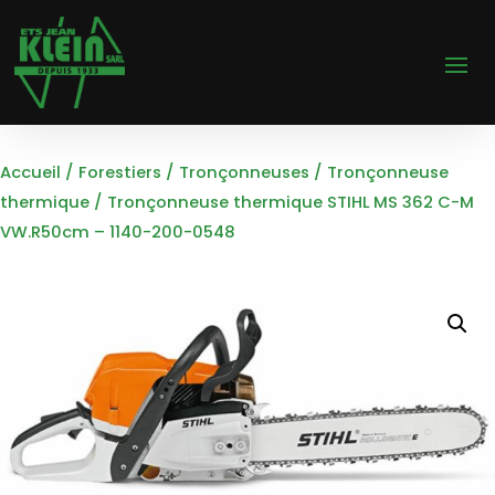
Accueil
/
Forestiers
/
Tronçonneuses
/
Tronçonneuse
thermique
/ Tronçonneuse thermique STIHL MS 362 C-M
VW.R50cm – 1140-200-0548