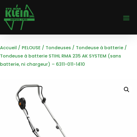
Accueil
/
PELOUSE
/
Tondeuses
/
Tondeuse à batterie
/
Tondeuse à batterie STIHL RMA 235 AK SYSTEM (sans
batterie, ni chargeur) – 6311-011-1410