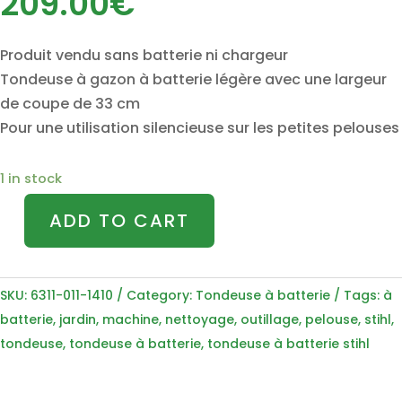
209.00
€
Produit vendu sans batterie ni chargeur
Tondeuse à gazon à batterie légère avec une largeur
de coupe de 33 cm
Pour une utilisation silencieuse sur les petites pelouses
1 in stock
ADD TO CART
Tondeuse
à
batterie
SKU:
6311-011-1410
Category:
Tondeuse à batterie
Tags:
à
STIHL
batterie
,
jardin
,
machine
,
nettoyage
,
outillage
,
pelouse
,
stihl
,
RMA
tondeuse
,
tondeuse à batterie
,
tondeuse à batterie stihl
235
AK
SYSTEM