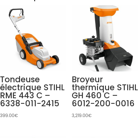
Tondeuse
Broyeur
électrique STIHL
thermique STIHL
RME 443 C –
GH 460 C –
6338-011-2415
6012-200-0016
399.00
€
3,219.00
€