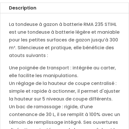
(sans
Description
batterie,
ni
La tondeuse à gazon à batterie RMA 235 STIHL
chargeur)
est une tondeuse à batterie légère et maniable
-
pour les petites surfaces de gazon jusqu’à 300
6311-
m². Silencieuse et pratique, elle bénéficie des
011-
atouts suivants :
1410
Une poignée de transport : intégrée au carter,
quantity
elle facilite les manipulations.
Un réglage de la hauteur de coupe centralisé :
simple et rapide à actionner, il permet d'ajuster
la hauteur sur 5 niveaux de coupe différents.
Un bac de ramassage : rigide, d’une
contenance de 30 L, il se remplit à 100% avec un
témoin de remplissage intégré. Ses ouvertures