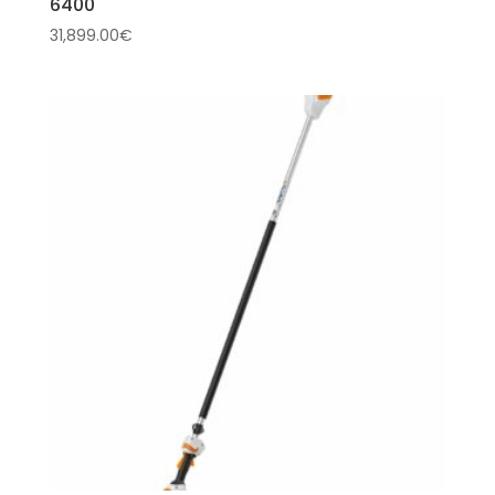
6400
31,899.00
€